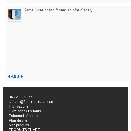
Serre-livres grand format en tôle d'acier,...
49,80 €
04 72 31 81 55
contact@fournitures-cdi.com
Informations
Livraisons et retours
Paiement sécurisé
Plan du site
Nos produits
PRODUITS PHARE