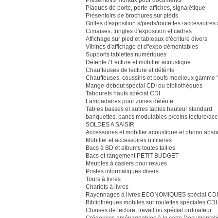
Présentoirs muraux pour documents
Plaques de porte, porte-affiches, signalétique
Présentoirs de brochures sur pieds
Grilles d'exposition s/pieds/roulettes+accessoire
Cimaises, tringles d'exposition et cadres
Affichage sur pied et tableaux d'écriture divers
Vitrines d'affichage et d''expo démontables
Supports tablettes numériques
Détente / Lecture et mobilier acoustique
Chauffeuses de lecture et déténte
Chauffeuses, coussins et poufs moelleux gamme "
Mange-debout spécial CDI ou bibliothèques
Tabourets hauts spécial CDI
Lampadaires pour zones déténte
Tables basses et autres tables hauteur standard
banquettes, bancs modulables p/coins lecture/acc
SOLDES A SAISIR
Accessoires et mobilier acoustique et phono abso
Mobilier et accessoires utilitaires
Bacs à BD et albums toutes tailles
Bacs et rangement PETIT BUDGET
Meubles à casiers pour revues
Postes informatiques divers
Tours à livres
Chariots à livres
Rayonnages à livres ECONOMIQUES spécial CDI 
Bibliothèques mobiles sur roulettes spéciales CDI
Chaises de lecture, travail ou spécial ordinateur