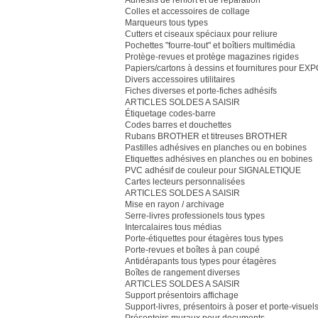
Adhésifs de renfort et de réparation
Colles et accessoires de collage
Marqueurs tous types
Cutters et ciseaux spéciaux pour reliure
Pochettes "fourre-tout" et boîtiers multimédia
Protège-revues et protège magazines rigides
Papiers/cartons à dessins et fournitures pour EX
Divers accessoires utilitaires
Fiches diverses et porte-fiches adhésifs
ARTICLES SOLDES A SAISIR
Étiquetage codes-barre
Codes barres et douchettes
Rubans BROTHER et titreuses BROTHER
Pastilles adhésives en planches ou en bobines
Etiquettes adhésives en planches ou en bobines
PVC adhésif de couleur pour SIGNALETIQUE
Cartes lecteurs personnalisées
ARTICLES SOLDES A SAISIR
Mise en rayon / archivage
Serre-livres professionels tous types
Intercalaires tous médias
Porte-étiquettes pour étagères tous types
Porte-revues et boîtes à pan coupé
Antidérapants tous types pour étagères
Boîtes de rangement diverses
ARTICLES SOLDES A SAISIR
Support présentoirs affichage
Support-livres, présentoirs à poser et porte-visuel