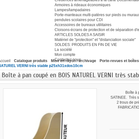
Crédences aménageables à la carte Document
Armoires à rideaux économiques
Lampes/lampadaires
Porte-manteaux multi-patères sur pieds ou murau
pendules scolaires pour CDI
Accessoires de bureaux utilitaires
Cloisons-écrans de protection et de séparation d
ARTICLES SOLDES A SAISIR
Matériel de "protection" et "distanciation sociale"
SOLDES: PRODUITS EN FIN DE VIE
La société
Mon compte
Contactez nous
ccueil
Catalogue produits
Mise en rayon / archivage
Porte-revues et boîte
NATUREL VERNI très stable p25xh31xdos10cm
Boîte à pan coupé en BOIS NATUREL VERNI très sta
Boîte à
SATINEE. Très s
2 trous de pr
FABRICATION