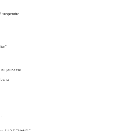
s à suspendre
fun"
ueil jeunesse
rbants
: