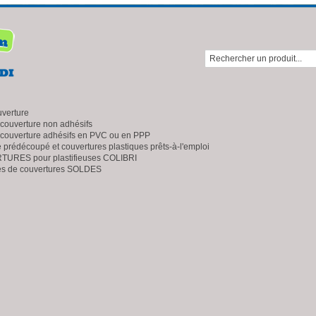
uverture
 couverture non adhésifs
 couverture adhésifs en PVC ou en PPP
e prédécoupé et couvertures plastiques prêts-à-l'emploi
URES pour plastifieuses COLIBRI
es de couvertures SOLDES