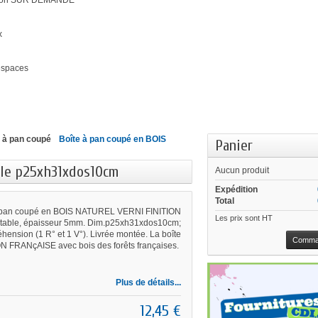
ation SUR DEMANDE
x
'espaces
s à pan coupé
Boîte à pan coupé en BOIS
Panier
ble p25xh31xdos10cm
Aucun produit
Expédition
Total
 pan coupé en BOIS NATUREL VERNI FINITION
Les prix sont HT
table, épaisseur 5mm. Dim.p25xh31xdos10cm;
éhension (1 R° et 1 V°). Livrée montée. La boîte
Comma
 FRANçAISE avec bois des forêts françaises.
Plus de détails...
12,45 €