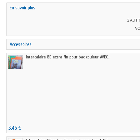
En savoir plus
2 AUTR
VO
Accessoires
Intercalaire BD extra-fin pour bac couleur AVEC...
3,46 €