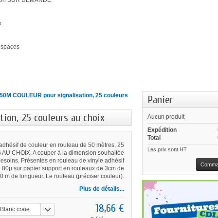
ation SUR DEMANDE
x
'espaces
 50M COULEUR pour signalisation, 25 couleurs
Panier
ion, 25 couleurs au choix
Aucun produit
Expédition
Total
adhésif de couleur en rouleau de 50 mètres, 25
Les prix sont HT
U CHOIX. A couper à la dimension souhaitée
esoins. Présentés en rouleau de vinyle adhésif
Comma
de 80µ sur papier support en rouleaux de 3cm de
50 m de longueur. Le rouleau (préciser couleur).
Plus de détails...
18,66 €
Blanc craie