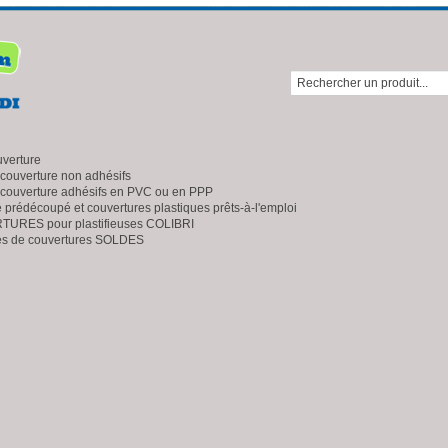
uverture
 couverture non adhésifs
 couverture adhésifs en PVC ou en PPP
e prédécoupé et couvertures plastiques prêts-à-l'emploi
URES pour plastifieuses COLIBRI
es de couvertures SOLDES