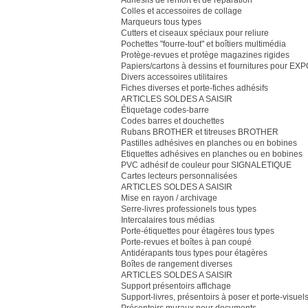
Adhésifs de renfort et de réparation
Colles et accessoires de collage
Marqueurs tous types
Cutters et ciseaux spéciaux pour reliure
Pochettes "fourre-tout" et boîtiers multimédia
Protège-revues et protège magazines rigides
Papiers/cartons à dessins et fournitures pour EX
Divers accessoires utilitaires
Fiches diverses et porte-fiches adhésifs
ARTICLES SOLDES A SAISIR
Étiquetage codes-barre
Codes barres et douchettes
Rubans BROTHER et titreuses BROTHER
Pastilles adhésives en planches ou en bobines
Etiquettes adhésives en planches ou en bobines
PVC adhésif de couleur pour SIGNALETIQUE
Cartes lecteurs personnalisées
ARTICLES SOLDES A SAISIR
Mise en rayon / archivage
Serre-livres professionels tous types
Intercalaires tous médias
Porte-étiquettes pour étagères tous types
Porte-revues et boîtes à pan coupé
Antidérapants tous types pour étagères
Boîtes de rangement diverses
ARTICLES SOLDES A SAISIR
Support présentoirs affichage
Support-livres, présentoirs à poser et porte-visuel