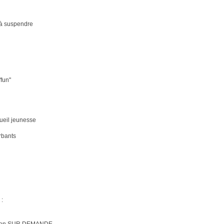
s à suspendre
fun"
ueil jeunesse
rbants
: