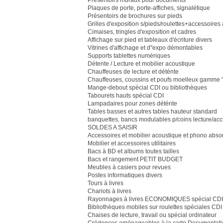
Présentoirs muraux pour documents
Plaques de porte, porte-affiches, signalétique
Présentoirs de brochures sur pieds
Grilles d'exposition s/pieds/roulettes+accessoire
Cimaises, tringles d'exposition et cadres
Affichage sur pied et tableaux d'écriture divers
Vitrines d'affichage et d''expo démontables
Supports tablettes numériques
Détente / Lecture et mobilier acoustique
Chauffeuses de lecture et déténte
Chauffeuses, coussins et poufs moelleux gamme "
Mange-debout spécial CDI ou bibliothèques
Tabourets hauts spécial CDI
Lampadaires pour zones déténte
Tables basses et autres tables hauteur standard
banquettes, bancs modulables p/coins lecture/acc
SOLDES A SAISIR
Accessoires et mobilier acoustique et phono abso
Mobilier et accessoires utilitaires
Bacs à BD et albums toutes tailles
Bacs et rangement PETIT BUDGET
Meubles à casiers pour revues
Postes informatiques divers
Tours à livres
Chariots à livres
Rayonnages à livres ECONOMIQUES spécial CDI 
Bibliothèques mobiles sur roulettes spéciales CDI
Chaises de lecture, travail ou spécial ordinateur