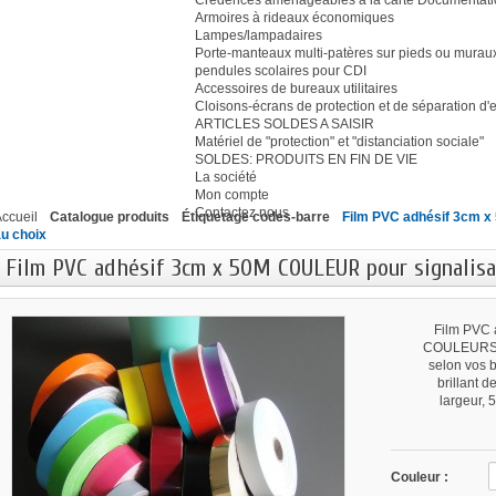
Crédences aménageables à la carte Document
Armoires à rideaux économiques
Lampes/lampadaires
Porte-manteaux multi-patères sur pieds ou murau
pendules scolaires pour CDI
Accessoires de bureaux utilitaires
Cloisons-écrans de protection et de séparation d
ARTICLES SOLDES A SAISIR
Matériel de "protection" et "distanciation sociale"
SOLDES: PRODUITS EN FIN DE VIE
La société
Mon compte
Contactez nous
ccueil
Catalogue produits
Étiquetage codes-barre
Film PVC adhésif 3cm x
u choix
Film PVC adhésif 3cm x 50M COULEUR pour signalisat
Film PVC 
COULEURS A
selon vos b
brillant 
largeur, 
Couleur :