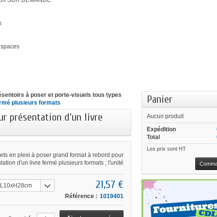
ation SUR DEMANDE
x
'espaces
ésentoirs à poser et porte-visuels tous types
Panier
ermé plusieurs formats
r présentation d'un livre
Aucun produit
Expédition
Total
Les prix sont HT
ts en plexi à poser grand format à rebord pour
ation d'un livre fermé plusieurs formats ; l'unité
Comma
21,57 €
L10xH28cm
Référence :
1019401
rebord 5.5cm