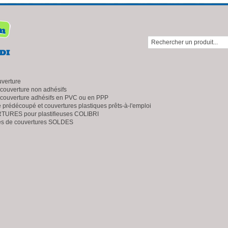
uverture
 couverture non adhésifs
 couverture adhésifs en PVC ou en PPP
e prédécoupé et couvertures plastiques prêts-à-l'emploi
URES pour plastifieuses COLIBRI
es de couvertures SOLDES