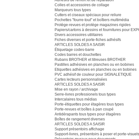
Adhésifs de renfort et de réparation
Colles et accessoires de collage
Marqueurs tous types
Cutters et ciseaux spéciaux pour reliure
Pochettes "fourre-tout" et boîtiers multimédia
Protège-revues et protège magazines rigides
Papiers/cartons à dessins et fournitures pour EX
Divers accessoires utilitaires
Fiches diverses et porte-fiches adhésifs
ARTICLES SOLDES A SAISIR
Étiquetage codes-barre
Codes barres et douchettes
Rubans BROTHER et titreuses BROTHER
Pastilles adhésives en planches ou en bobines
Etiquettes adhésives en planches ou en bobines
PVC adhésif de couleur pour SIGNALETIQUE
Cartes lecteurs personnalisées
ARTICLES SOLDES A SAISIR
Mise en rayon / archivage
Serre-livres professionels tous types
Intercalaires tous médias
Porte-étiquettes pour étagères tous types
Porte-revues et boîtes à pan coupé
Antidérapants tous types pour étagères
Boîtes de rangement diverses
ARTICLES SOLDES A SAISIR
Support présentoirs affichage
Support-livres, présentoirs à poser et porte-visuel