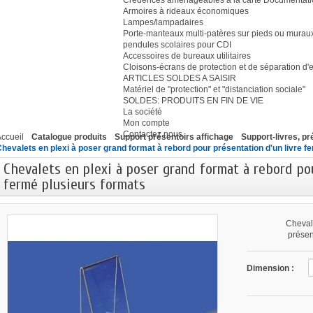
Crédences aménageables à la carte Document
Armoires à rideaux économiques
Lampes/lampadaires
Porte-manteaux multi-patères sur pieds ou murau
pendules scolaires pour CDI
Accessoires de bureaux utilitaires
Cloisons-écrans de protection et de séparation d
ARTICLES SOLDES A SAISIR
Matériel de "protection" et "distanciation sociale"
SOLDES: PRODUITS EN FIN DE VIE
La société
Mon compte
Contactez nous
ccueil
Catalogue produits
Support présentoirs affichage
Support-livres, pr
hevalets en plexi à poser grand format à rebord pour présentation d'un livre f
Chevalets en plexi à poser grand format à rebord pou
fermé plusieurs formats
Chevale
présent
Dimension :