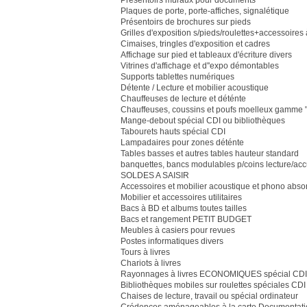
Présentoirs muraux pour documents
Plaques de porte, porte-affiches, signalétique
Présentoirs de brochures sur pieds
Grilles d'exposition s/pieds/roulettes+accessoire
Cimaises, tringles d'exposition et cadres
Affichage sur pied et tableaux d'écriture divers
Vitrines d'affichage et d''expo démontables
Supports tablettes numériques
Détente / Lecture et mobilier acoustique
Chauffeuses de lecture et déténte
Chauffeuses, coussins et poufs moelleux gamme "
Mange-debout spécial CDI ou bibliothèques
Tabourets hauts spécial CDI
Lampadaires pour zones déténte
Tables basses et autres tables hauteur standard
banquettes, bancs modulables p/coins lecture/acc
SOLDES A SAISIR
Accessoires et mobilier acoustique et phono abso
Mobilier et accessoires utilitaires
Bacs à BD et albums toutes tailles
Bacs et rangement PETIT BUDGET
Meubles à casiers pour revues
Postes informatiques divers
Tours à livres
Chariots à livres
Rayonnages à livres ECONOMIQUES spécial CDI 
Bibliothèques mobiles sur roulettes spéciales CDI
Chaises de lecture, travail ou spécial ordinateur