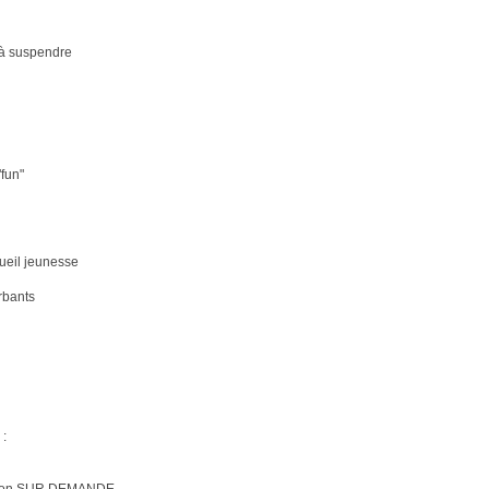
s à suspendre
fun"
ueil jeunesse
rbants
: