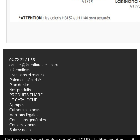
04 72 31 81 55
contact@fournitures-cdi.com
Informations
Livraisons et retours
Paiement sécurisé
Plan du site
Nos produits
PRODUITS PHARE
LE CATALOGUE
A propos
Qui sommes-nous
Mentions légales
Conditions générales
Contactez-nous
Suivez-nous
Politique de Protection des données RGPD et utilisation des
✖