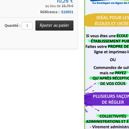
10,26 €
au lieu de
15,79 €
Référence :
S10051
Quantité :