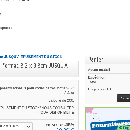
ation SUR DEMANDE
x
'espaces
x 3.8cm JUSQU'A EPUISEMENT DU STOCK
Panier
 format 8.2 x 3.8cm JUSQU'A
Aucun produit
Expédition
Total
sparents adhésifs pour codes barres
format 8.2x
Les prix sont HT
3.8cm
Comma
La boîte de 200.
EPUISEMENT DU STOCK/ NOUS CONSULTER
POUR DISPONIBILITE
-35%
EN SOLDE
8.2 X 3.8cm